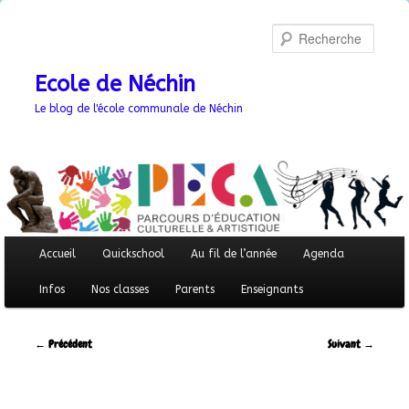
Aller
au
Recher
contenu
principal
Ecole de Néchin
Le blog de l'école communale de Néchin
Menu
Accueil
Quickschool
Au fil de l’année
Agenda
principal
Infos
Nos classes
Parents
Enseignants
Navigation
←
Précédent
Suivant
→
des
articles