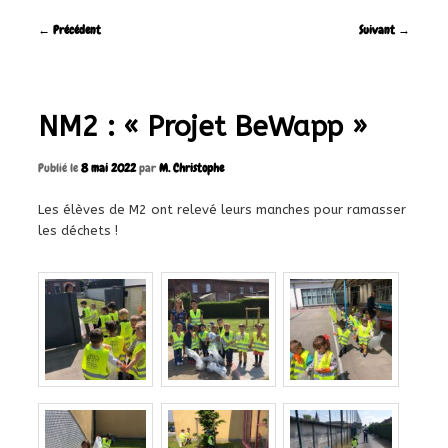
Navigation
←
Précédent
Suivant
→
des
articles
NM2 : « Projet BeWapp »
Publié le
8 mai 2022
par
M. Christophe
Les élèves de M2 ont relevé leurs manches pour ramasser
les déchets !