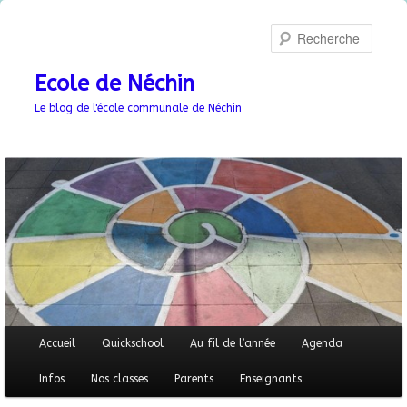
Aller
au
Recher
contenu
principal
Ecole de Néchin
Le blog de l'école communale de Néchin
Menu
Accueil
Quickschool
Au fil de l’année
Agenda
principal
Infos
Nos classes
Parents
Enseignants