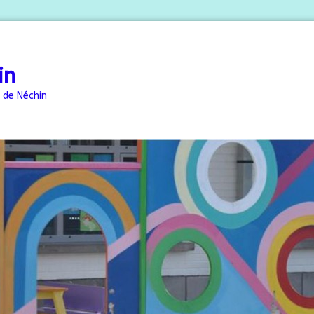
in
 de Néchin