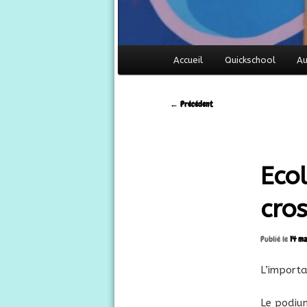
Menu
Accueil
Quickschool
Au
principal
Navigation
←
Précédent
des
articles
Eco
cros
Publié le
14 ma
L’importa
Le podium